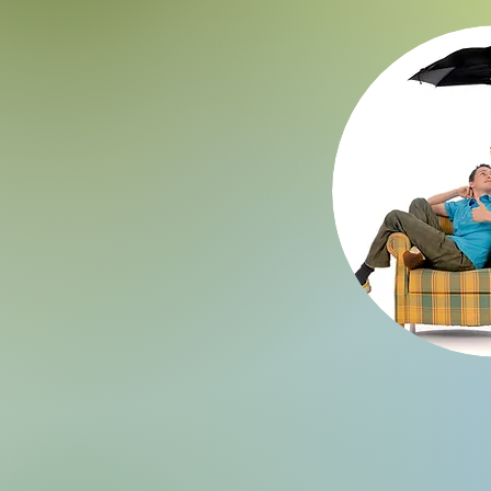
人
Life I