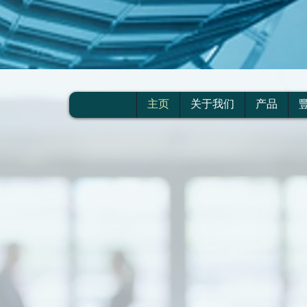
主页
关于我们
产品
以来凭借着“真诚待客，服务至上”的经营理念，稳健的投
，我们为您提供资产规划、税务申报、置业安家、子女教育等
的环境里生活无忧。
資產管理服務。我们拥有资深的金融顾问，本地专业的注册会
融理财方案。以我们的专业，助您实现财富永恒的目标，让您享
老保险，重大疾病保险，少儿储蓄保险，注册退休计划，节税投
。帮助您为自己的人生做好规划，也为家人实现长远的幸福。
与策略为客户合理规划财富，用真诚与周到的服务为客户生活锦
拿大安逸的生活。
与您携手，与您一起开启全新财富之旅！