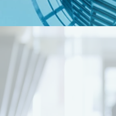
豐勝金融
自成立
值的福音。
从您登陆加拿大
生活，让您和您的家人在新
我們致力為客戶 提供高質素
全意为您量身定制合适的金
公司主营产品包括：储蓄养
您提供永久保障，终身受益
豐勝金融公司用专业的知识
情谊使客户真正开始享受加
现在开始，豐勝金融公司愿